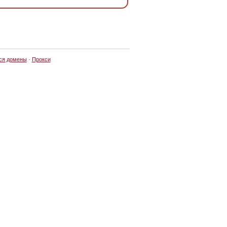
ся домены
·
Прокси