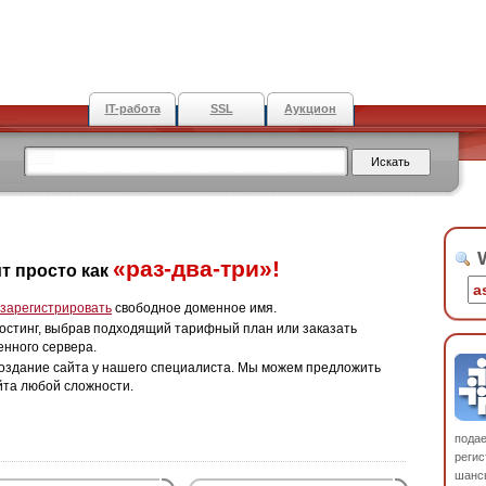
IT-работа
SSL
Аукцион
W
«раз-два-три»!
т просто как
зарегистрировать
свободное доменное имя.
остинг, выбрав подходящий тарифный план или заказать
енного сервера.
оздание сайта у нашего специалиста. Мы можем предложить
йта любой сложности.
пода
регис
шанс