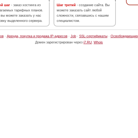
ой шаг
- заказ хостинга из
Шаг третий
- создание сайта. Вы
агаемых тарифных планов.
можете заказать сайт любой
 вы можете заказать у нас
сложности, связавшись с нашим
овку выделенного сервера.
специалистом.
ов
·
Аренда, покупка и продажа IP-адресов
·
Job
·
SSL-сертификаты
·
Освобождающие
Домен зарегистрирован через
i7.RU
.
Whois